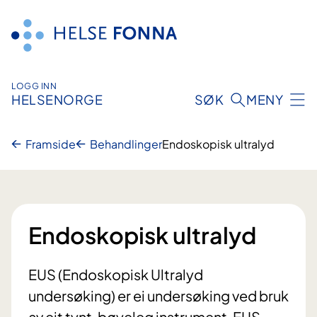
Hopp
til
innhald
LOGG INN
HELSENORGE
SØK
MENY
Framside
Behandlinger
Endoskopisk ultralyd
Endoskopisk ultralyd
EUS (Endoskopisk Ultralyd
undersøking) er ei undersøking ved bruk
av eit tynt, bøyeleg instrument, EUS-