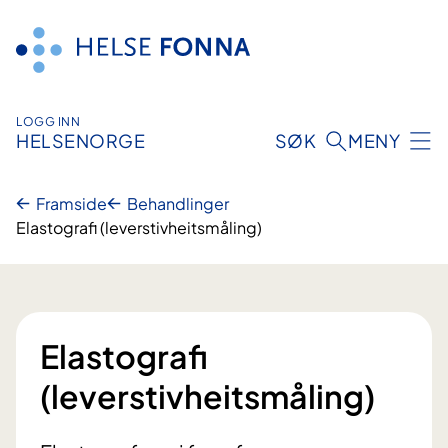
Hopp
til
innhald
LOGG INN
HELSENORGE
SØK
MENY
Framside
Behandlinger
Elastografi (leverstivheitsmåling)
Elastografi
(leverstivheitsmåling)