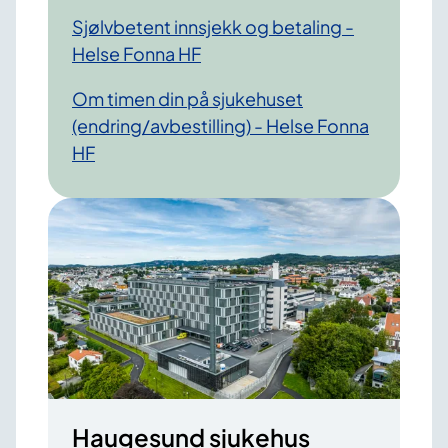
Sjølvbetent innsjekk og betaling -
Helse Fonna HF
Om timen din på sjukehuset
(endring/avbestilling) - Helse Fonna
HF
Haugesund sjukehus