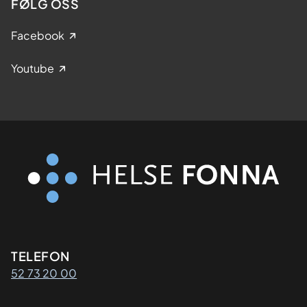
FØLG OSS
Facebook
Youtube
Kontaktinformasjon
TELEFON
52 73 20 00