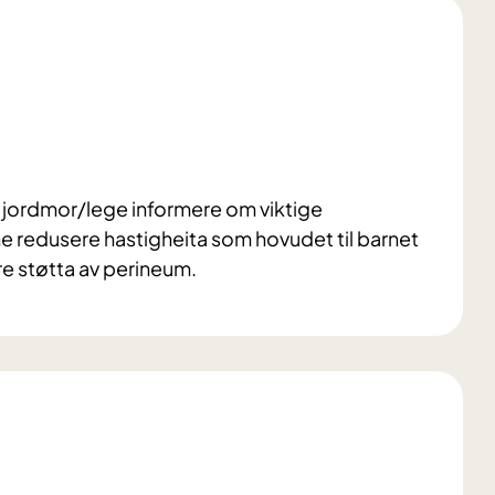
il jordmor/lege informere om viktige
ne redusere hastigheita som hovudet til barnet
re støtta av perineum.