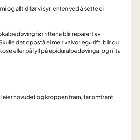
i og alltid før vi syr, enten ved å sette ei
okalbedøving før riftene blir reparert av
ulle det oppstå ei meir «alvorleg» rift, blir du
rkose eller påfyll på epiduralbedøvinga, og rifta
g leier hovudet og kroppen fram, tar omtrent