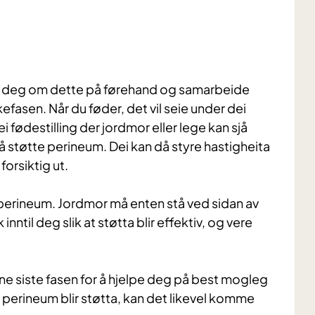
 deg om dette på førehand og samarbeide
fasen. Når du føder, det vil seie under dei
ei fødestilling der jordmor eller lege kan sjå
å støtte perineum. Dei kan då styre hastigheita
orsiktig ut.
a perineum. Jordmor må enten stå ved sidan av
ntil deg slik at støtta blir effektiv, og vere
nne siste fasen for å hjelpe deg på best mogleg
g perineum blir støtta, kan det likevel komme