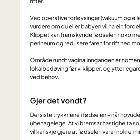
rifter.
Ved operative forløysingar (vakuum og elle
vurdere om du eller babyen vil ha ein fordel 
Klippet kan framskynde fødselen noko med t
perineum og redusere faren for rift ned mo
Område rundt vaginalinngangen er noment i
lokalbedøving før vi klipper, og ytterlegar
ved behov.
Gjer det vondt?
Dei siste trykkriene i fødselen – når hovude
ubehagelege. At vi bremsar hastigheita s
vil kanskje gjere at fødselen varar nokre mi