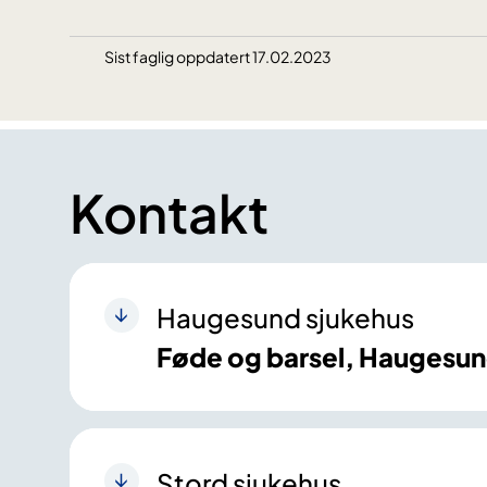
Sist faglig oppdatert 17.02.2023
Kontakt
Haugesund sjukehus
Føde og barsel, Haugesu
Stord sjukehus