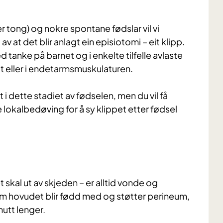
r tong) og nokre spontane fødslar vil vi
av at det blir anlagt ein episiotomi – eit klipp.
anke på barnet og i enkelte tilfelle avlaste
t eller i endetarmsmuskulaturen.
 dette stadiet av fødselen, men du vil få
e lokalbedøving for å sy klippet etter fødsel
t skal ut av skjeden – er alltid vonde og
om hovudet blir fødd med og støtter perineum,
nutt lenger.