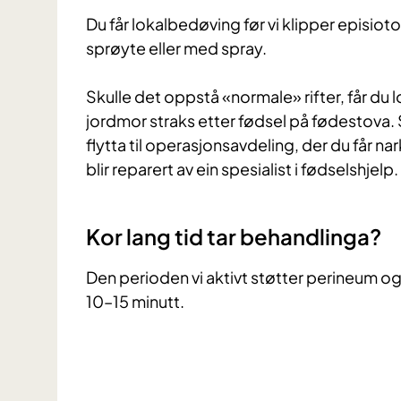
Du får lokalbedøving før vi klipper episiotom
sprøyte eller med spray.
Skulle det oppstå «normale» rifter, får du l
jordmor straks etter fødsel på fødestova. Sk
flytta til operasjonsavdeling, der du får na
blir reparert av ein spesialist i fødselshjelp.
Kor lang tid tar behandlinga?
Den perioden vi aktivt støtter perineum o
10–15 minutt.