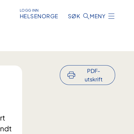
LOGG INN
HELSENORGE
SØK
MENY
PDF-
utskrift
rt
undt