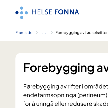
Hopp
til
innhald
Framside
..
.
Forebygging av fødselsrifter
Forebygging av 
Førebygging av rifter i områd
endetarmsopninga (perineum) i
for å unngå eller redusere ska