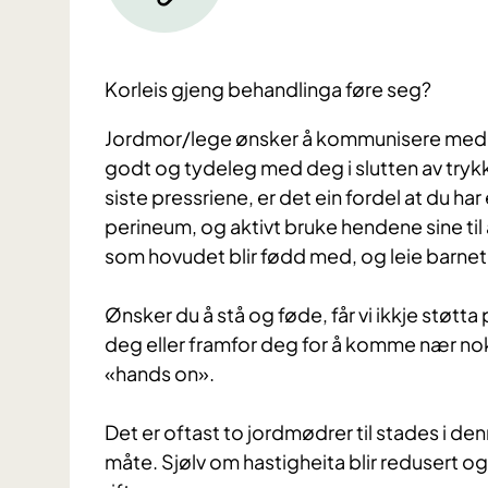
Korleis gjeng behandlinga føre seg?
Jordmor/lege ønsker å kommunisere med
godt og tydeleg med deg i slutten av trykke
siste pressriene, er det ein fordel at du har 
perineum, og aktivt bruke hendene sine til 
som hovudet blir fødd med, og leie barnet f
Ønsker du å stå og føde, får vi ikkje støtt
deg eller framfor deg for å komme nær nok in
«hands on».
Det er oftast to jordmødrer til stades i de
måte. Sjølv om hastigheita blir redusert o