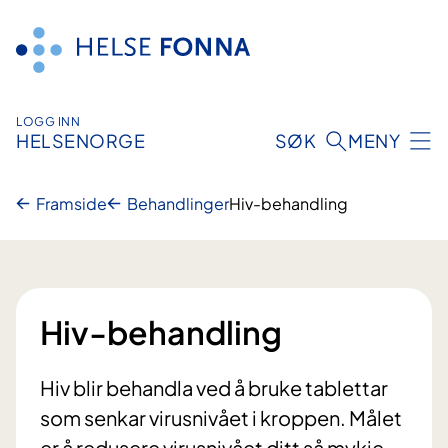
Hopp
til
innhald
LOGG INN
HELSENORGE
SØK
MENY
Framside
Behandlinger
Hiv-behandling
Hiv-behandling
Hiv blir behandla ved å bruke tablettar
som senkar virusnivået i kroppen. Målet
er å redusere virusnivået ditt så mykje