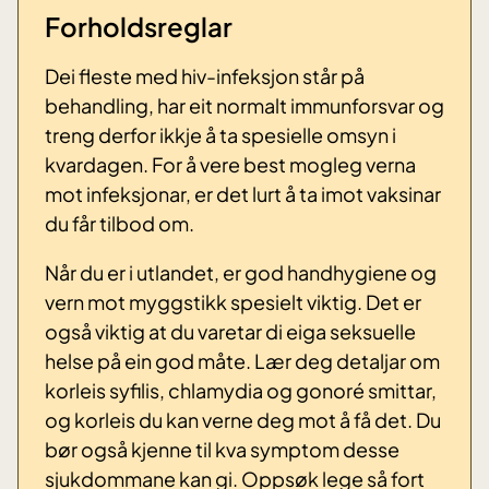
Forholdsreglar
Dei fleste med hiv-infeksjon står på
behandling, har eit normalt immunforsvar og
treng derfor ikkje å ta spesielle omsyn i
kvardagen. For å vere best mogleg verna
mot infeksjonar, er det lurt å ta imot vaksinar
du får tilbod om.
Når du er i utlandet, er god handhygiene og
vern mot myggstikk spesielt viktig. Det er
også viktig at du varetar di eiga seksuelle
helse på ein god måte. Lær deg detaljar om
korleis syfilis, chlamydia og gonoré smittar,
og korleis du kan verne deg mot å få det. Du
bør også kjenne til kva symptom desse
sjukdommane kan gi. Oppsøk lege så fort