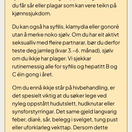
du får sår eller plagar som kan vere teikn på
kjønnssjukdom.
Du kan også ha syfilis, klamydia eller gonoré
utan å merke noko sjølv. Om du har eit aktivt
seksualliv med fleire partnarar, bør du derfor
teste deg jamleg (kvar 3.–6. månad), sjølv
om du ikkje har plager. Vi sjekkar
rutinemessig alle for syfilis og hepatitt B og
C éin gong i året.
Om du ennå ikkje står på hivbehandling, er
det spesielt viktig at du søker lege ved
nyleg oppstått hudutslett, hudknutar eller
synsforstyrringar. Det same gjeld langvarig
feber, diaré, sår, belegg i svelget, tung pust
eller uforklarleg vekttap. Dersom dette