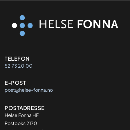
Kontaktinformasjon
TELEFON
52 73 20 00
E-POST
post@helse-fonna.no
Adresse
POSTADRESSE
​Helse Fonna HF
Postboks 2170