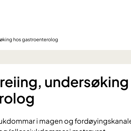
øking hos gastroenterolog
eiing, undersøking
rolog
sjukdommar i magen og fordøyingskanal