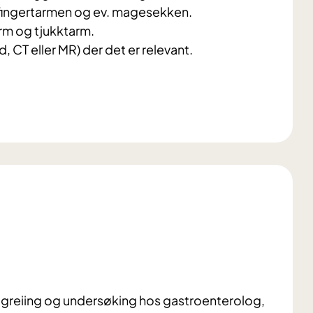
vfingertarmen og ev. magesekken.
rm og tjukktarm.
, CT eller MR) der det er relevant.
tgreiing og undersøking hos gastroenterolog,