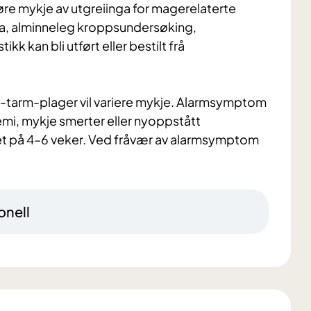
re mykje av utgreiinga for magerelaterte
ia, alminneleg kroppsundersøking,
k kan bli utført eller bestilt frå
-tarm-plager vil
variere mykje. Alarmsymptom
mi, mykje smerter eller nyoppstått
ritet på 4–6 veker. Ved fråvær av alarmsymptom
onell