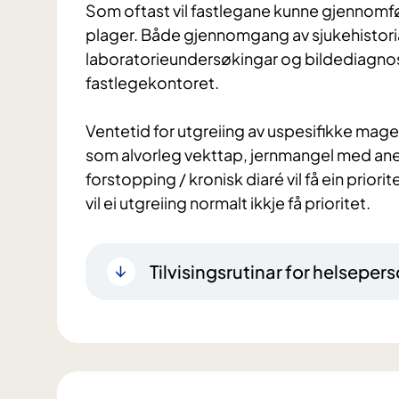
Som oftast vil fastlegane kunne gjennomfø
plager. Både gjennomgang av sjukehistor
laboratorieundersøkingar og bildediagnostik
fastlegekontoret.
Ventetid for utgreiing av uspesifikke mage
som alvorleg vekttap, jernmangel med ane
forstopping / kronisk diaré vil få ein prio
vil ei utgreiing normalt ikkje få prioritet.
Tilvisingsrutinar for helsepers