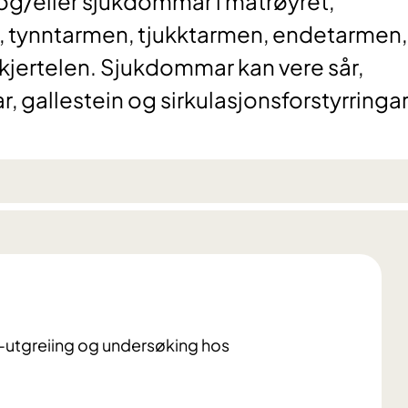
og/eller sjukdommar i matrøyret,
 tynntarmen, tjukktarmen, endetarmen,
kjertelen. Sjukdommar kan vere sår,
r, gallestein og sirkulasjonsforstyrringar
rm-utgreiing og undersøking hos