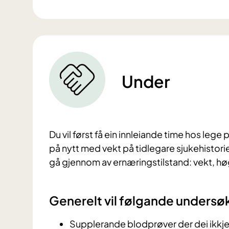
Under
Du vil først få ein innleiande time hos lege 
på nytt med vekt på tidlegare sjukehistori
gå gjennom av ernæringstilstand: vekt, hø
Generelt vil følgande undersøk
Supplerande blodprøver der dei ikkje f