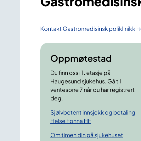
Gastromedisinsk 
Kontakt Gastromedisinsk poliklinikk
Oppmøtestad
Du finn oss i 1. etasje på
Haugesund sjukehus. Gå til
ventesone 7 når du har registrert
deg.
Sjølvbetent innsjekk og betaling -
Helse Fonna HF
Om timen din på sjukehuset