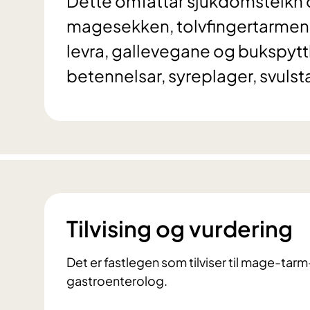
Dette omfattar sjukdomsteikn 
magesekken, tolvfingertarmen,
levra, gallevegane og bukspytt
betennelsar, syreplager, svulsta
Tilvising og vurdering
Det er fastlegen som tilviser til mage-ta
gastroenterolog.