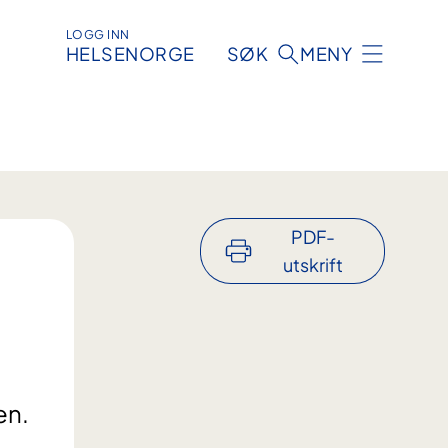
LOGG INN
HELSENORGE
SØK
MENY
PDF-
utskrift
en.