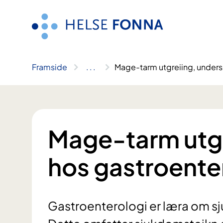
Hopp
til
innhald
Framside
..
.
Mage-tarm utgreiing, unders
Mage-tarm utgr
hos gastroente
Gastroenterologi er læra om 