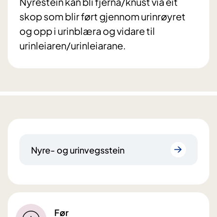
Nyrestein kan bli fjerna/knust via eit
skop som blir ført gjennom urinrøyret
og opp i urinblæra og vidare til
urinleiaren/urinleiarane.
Nyre- og urinvegsstein
Før