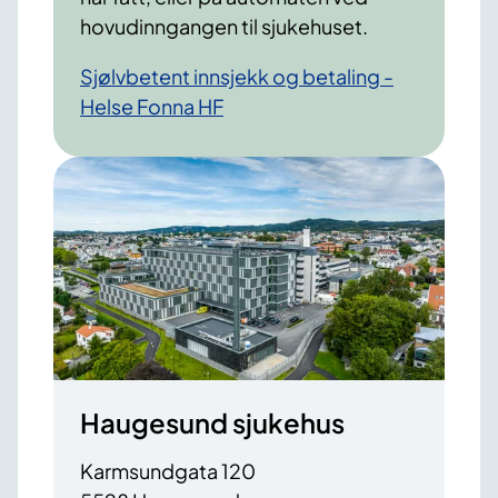
hovudinngangen til sjukehuset.
Sjølvbetent innsjekk og betaling -
Helse Fonna HF
Haugesund sjukehus
Karmsundgata 120