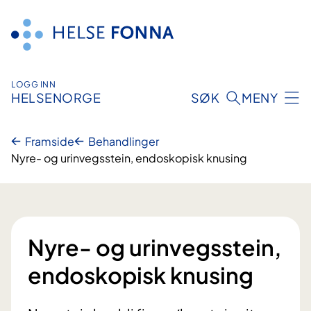
Hopp
til
innhald
LOGG INN
HELSENORGE
SØK
MENY
Framside
Behandlinger
Nyre- og urinvegsstein, endoskopisk knusing
Nyre- og urinvegsstein,
endoskopisk knusing