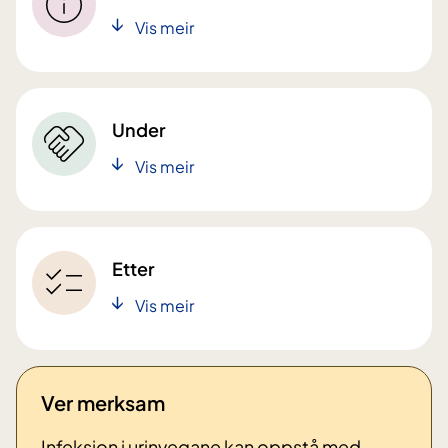
Vis meir
Under
Vis meir
Etter
Vis meir
Ver merksam
Infeksjon i urinvegane kan oppstå med