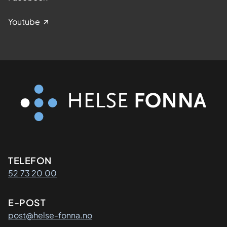
Youtube
Kontaktinformasjon
TELEFON
52 73 20 00
E-POST
post@helse-fonna.no