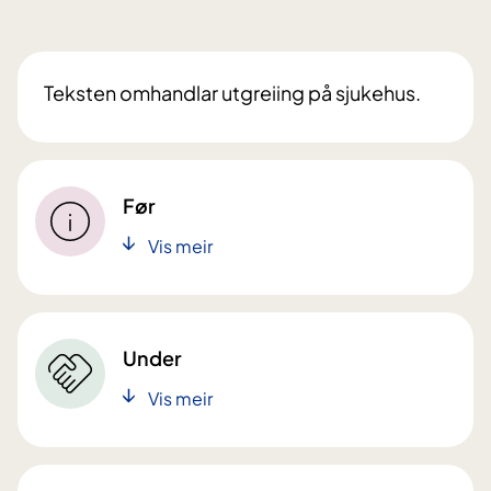
Teksten omhandlar utgreiing på sjukehus.
Før
Vis meir
Under
Vis meir