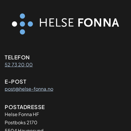
Kontaktinformasjon
TELEFON
52 73 20 00
E-POST
post@helse-fonna.no
Adresse
POSTADRESSE
​Helse Fonna HF
Postboks 2170
5504 Haugesund