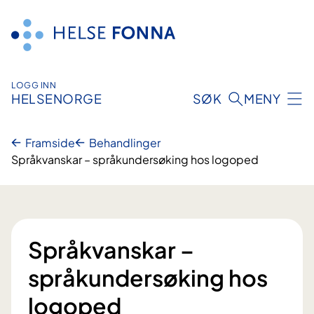
Hopp
til
innhald
LOGG INN
HELSENORGE
SØK
MENY
Framside
Behandlinger
Språkvanskar – språkundersøking hos logoped
Språkvanskar –
språkundersøking hos
logoped