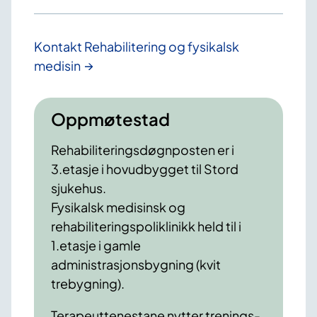
Kontakt Rehabilitering og fysikalsk
medisin
Oppmøtestad
Rehabiliteringsdøgnposten er i
3.etasje i hovudbygget til Stord
sjukehus.
Fysikalsk medisinsk og
rehabiliteringspoliklinikk held til i
1.etasje i gamle
administrasjonsbygning (kvit
trebygning).
Terapeuttenestane nytter trenings-