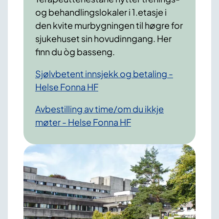
og behandlingslokaler i 1.etasje i
den kvite murbygningen til høgre for
sjukehuset sin hovudinngang. Her
finn du òg basseng.
Sjølvbetent innsjekk og betaling -
Helse Fonna HF
Avbestilling av time/om du ikkje
møter - Helse Fonna HF