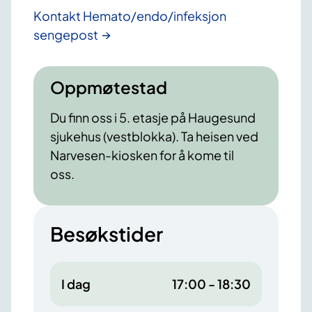
Kontakt Hemato/endo/infeksjon
sengepost
Oppmøtestad
Du finn oss i 5. etasje på Haugesund
sjukehus (vestblokka). Ta heisen ved
Narvesen-kiosken for å kome til
oss.
Besøkstider
I dag
17:00 - 18:30