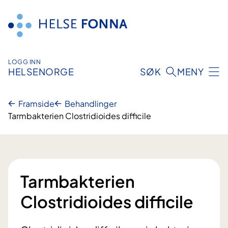
Hopp
til
innhald
LOGG INN
HELSENORGE
SØK
MENY
Framside
Behandlinger
Tarmbakterien Clostridioides difficile
Tarmbakterien
Clostridioides difficile