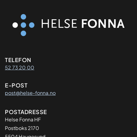
Kontaktinformasjon
TELEFON
52 73 20 00
E-POST
post@helse-fonna.no
Adresse
POSTADRESSE
​Helse Fonna HF
Postboks 2170
5504 Haugesund