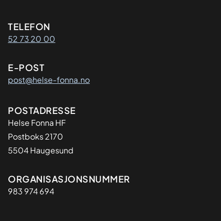
Kontaktinformasjon
TELEFON
52 73 20 00
E-POST
post@helse-fonna.no
Adresse
POSTADRESSE
​Helse Fonna HF
Postboks 2170
5504 Haugesund
Organisasjon
ORGANISASJONSNUMMER
983 974 694