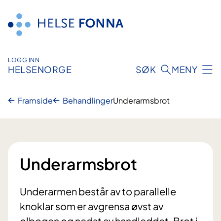
Hopp
til
innhald
LOGG INN
HELSENORGE
SØK
MENY
Framside
Behandlinger
Underarmsbrot
Underarmsbrot
Underarmen består av to parallelle
knoklar som er avgrensa øvst av
olbogen og nedst av handleddet. Brot i