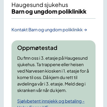
Haugesund sjukehus
Barn og ungdom poliklinikk
Kontakt Barn og ungdom poliklinikk
Oppmøtestad
Du finn oss i 3. etasje på Haugesund
sjukehus. Ta trappene eller heisen
ved Narvesen kiosken i 1. etasje for å
kome til oss. Då kjem du rett til
avdelinga vår i 3. etasje. Meld deg i
skranken vår når du kjem.
Sjølvbetent
innsjekk
og betaling -