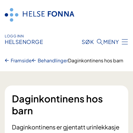
Hopp
til
innhald
LOGG INN
HELSENORGE
SØK
MENY
Framside
Behandlinger
Daginkontinens hos barn
Daginkontinens hos
barn
Daginkontinens er gjentatt urinlekkasje