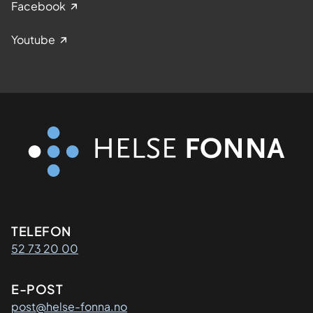
Facebook
Youtube
Kontaktinformasjon
TELEFON
52 73 20 00
E-POST
post@helse-fonna.no