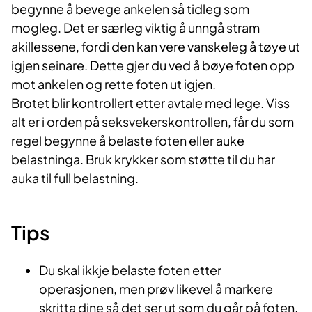
begynne å bevege ankelen så tidleg som
mogleg. Det er særleg viktig å unngå stram
akillessene, fordi den kan vere vanskeleg å tøye ut
igjen seinare. Dette gjer du ved å bøye foten opp
mot ankelen og rette foten ut igjen.
Brotet blir kontrollert etter avtale med lege. Viss
alt er i orden på seksvekerskontrollen, får du som
regel begynne å belaste foten eller auke
belastninga. Bruk krykker som støtte til du har
auka til full belastning.
Tips
Du skal ikkje belaste foten etter
operasjonen, men prøv likevel å markere
skritta dine så det ser ut som du går på foten.