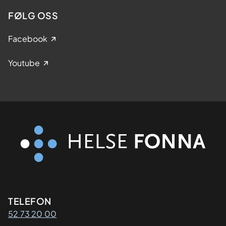
FØLG OSS
Facebook
Youtube
Kontaktinformasjon
TELEFON
52 73 20 00