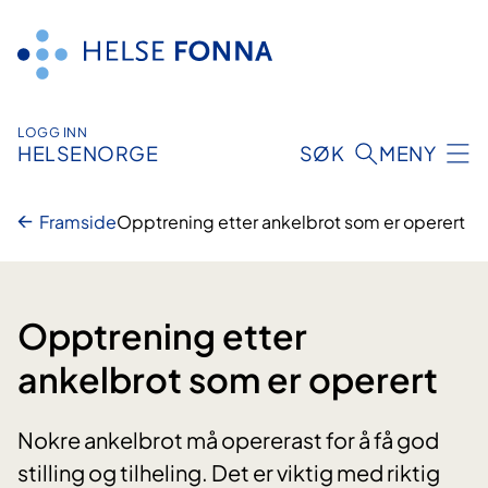
Hopp
til
innhald
LOGG INN
HELSENORGE
SØK
MENY
Framside
Opptrening etter ankelbrot som er operert
Opptrening etter
ankelbrot som er operert
Nokre ankelbrot må opererast for å få god
stilling og tilheling. Det er viktig med riktig