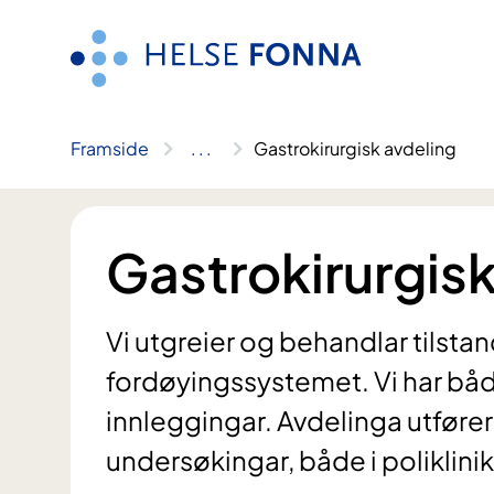
Hopp
til
innhald
Framside
..
.
Gastrokirurgisk avdeling
Gastrokirurgisk
Vi utgreier og behandlar tilstan
fordøyingssystemet. Vi har bå
innleggingar. Avdelinga utfører
undersøkingar, både i poliklin