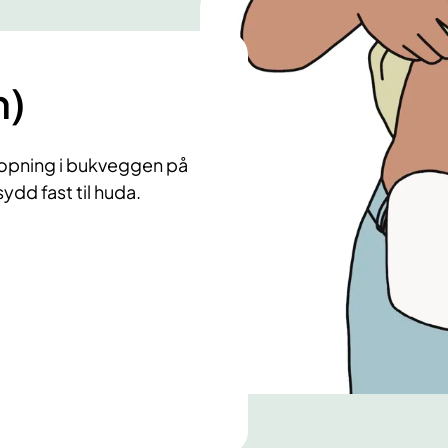
m)
ig opning i bukveggen på
ydd fast til huda.