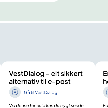
VestDialog – eit sikkert
E
alternativ til e-post
h
Gå til VestDialog
Via denne tenesta kan du trygt sende
Fo