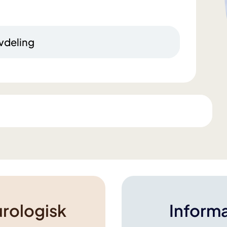
avdeling
urologisk
Inform