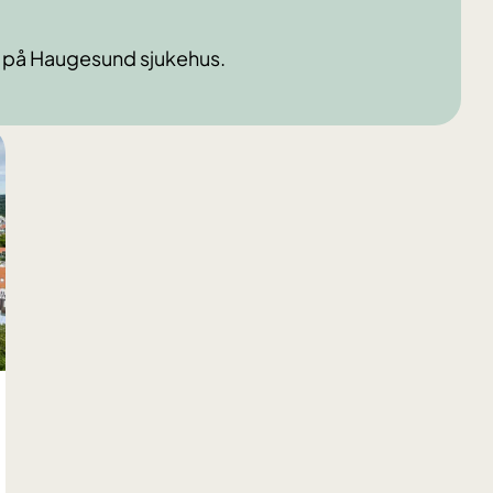
asje på Haugesund sjukehus.