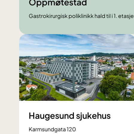
Oppmøtestad
Gastrokirurgisk poliklinikk hald til i 1. et
Haugesund sjukehus
Karmsundgata 120