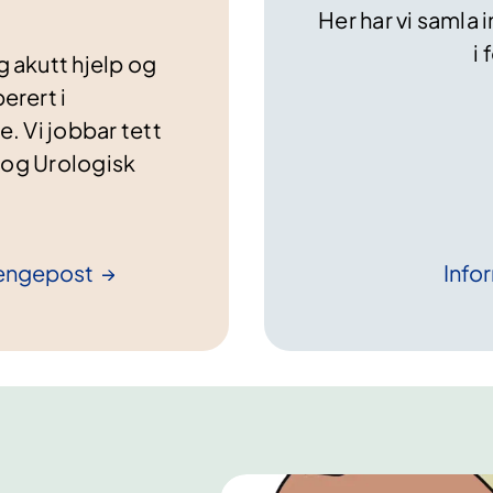
Her har vi samla 
i
g akutt hjelp og
erert i
. Vi jobbar tett
 og Urologisk
engepost
Info