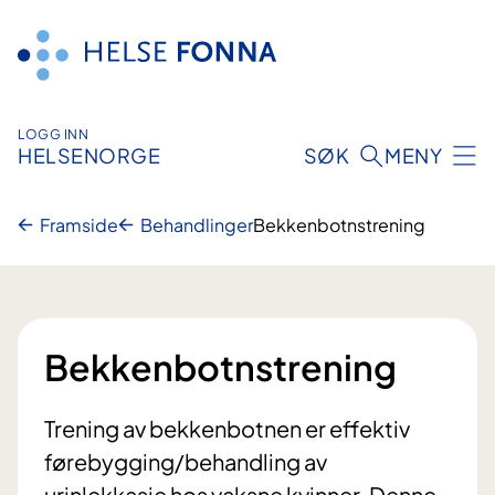
Hopp
til
innhald
LOGG INN
HELSENORGE
SØK
MENY
Framside
Behandlinger
Bekkenbotnstrening
Bekkenbotnstrening
Trening av bekkenbotnen er effektiv
førebygging/behandling av
urinlekkasje hos vaksne kvinner. Denne