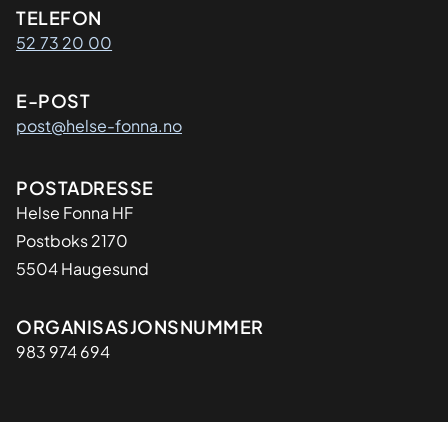
Kontaktinformasjon
TELEFON
52 73 20 00
E-POST
post@helse-fonna.no
Adresse
POSTADRESSE
​Helse Fonna HF
Postboks 2170
5504 Haugesund
Organisasjon
ORGANISASJONSNUMMER
983 974 694