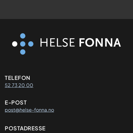
Kontaktinformasjon
TELEFON
52 73 20 00
E-POST
post@helse-fonna.no
Adresse
POSTADRESSE