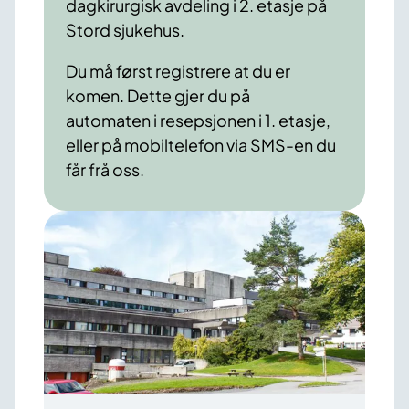
dagkirurgisk avdeling i 2. etasje på
Stord sjukehus.
Du
må først
registrere
at du er
komen
. Dette
gjer
du
på
automaten
i
resepsjonen
i 1. etasje
,
eller på mobiltelefon
via SMS-en du
får
frå
oss
.