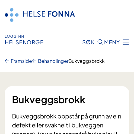
Hopp
til
innhald
LOGG INN
HELSENORGE
SØK
MENY
Framside
Behandlinger
Bukveggsbrokk
Bukveggsbrokk
Bukveggsbrokk oppstår på grunn av ein
defekt eller svakheit i bukveggen
(magen). Vev eller organ frå bukhola vil