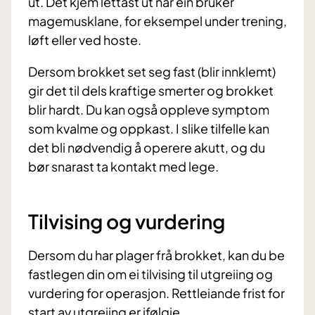
ut. Det kjem lettast ut når ein bruker
magemusklane, for eksempel under trening,
løft eller ved hoste.
Dersom brokket set seg fast (blir innklemt)
gir det til dels kraftige smerter og brokket
blir hardt. Du kan også oppleve symptom
som kvalme og oppkast. I slike tilfelle kan
det bli nødvendig å operere akutt, og du
bør snarast ta kontakt med lege.
Tilvising og vurdering
Dersom du har plager frå brokket, kan du be
fastlegen din om ei tilvising til utgreiing og
vurdering for operasjon. Rettleiande frist for
start av utgreiing er ifølgje