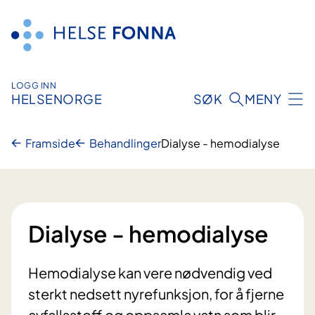
Hopp
til
innhald
LOGG INN
HELSENORGE
SØK
MENY
Framside
Behandlinger
Dialyse - hemodialyse
Dialyse - hemodialyse
Hemodialyse kan vere nødvendig ved
sterkt nedsett nyrefunksjon, for å fjerne
avfallsstoff og oppsamla vatn som blir