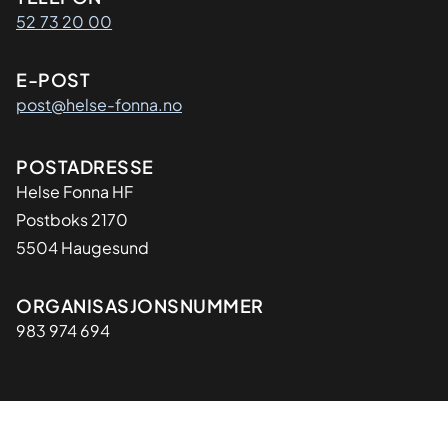
Kontaktinformasjon
52 73 20 00
E-POST
post@helse-fonna.no
Adresse
POSTADRESSE
​Helse Fonna HF
Postboks 2170
5504 Haugesund
Organisasjon
ORGANISASJONSNUMMER
983 974 694