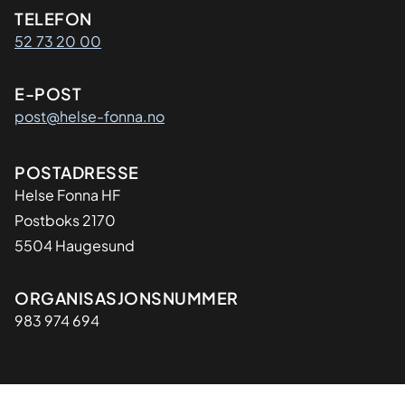
Kontaktinformasjon
TELEFON
52 73 20 00
E-POST
post@helse-fonna.no
Adresse
POSTADRESSE
​Helse Fonna HF
Postboks 2170
5504 Haugesund
Organisasjon
ORGANISASJONSNUMMER
983 974 694