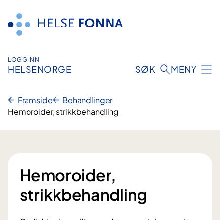
Hopp
til
innhald
LOGG INN
HELSENORGE
SØK
MENY
Framside
Behandlinger
Hemoroider, strikkbehandling
Hemoroider,
strikkbehandling