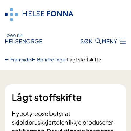
Hopp
til
innhald
LOGG INN
HELSENORGE
SØK
MENY
Framside
Behandlinger
Lågt stoffskifte
Lågt stoffskifte
Hypotyreose betyr at
skjoldbruskkjertelen ikkje produserer
nok hormon. Det viktigaste hormonet