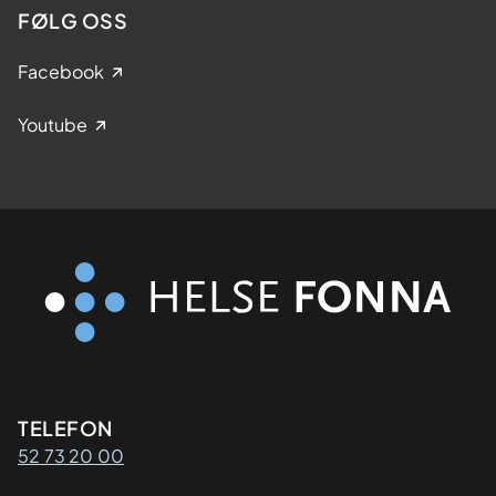
FØLG OSS
Facebook
Youtube
Kontaktinformasjon
TELEFON
52 73 20 00