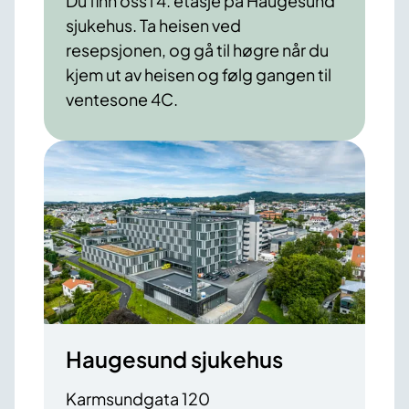
Du finn oss i 4. etasje på Haugesund
sjukehus. Ta heisen ved
resepsjonen, og gå til høgre når du
kjem ut av heisen og følg gangen til
ventesone 4C.
Haugesund sjukehus
Karmsundgata 120