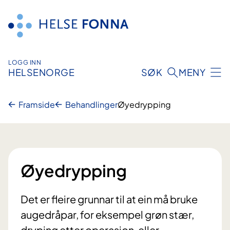
Hopp
til
innhald
LOGG INN
HELSENORGE
SØK
MENY
Framside
Behandlinger
Øyedrypping
Øyedrypping
Det er fleire grunnar til at ein må bruke
augedråpar, for eksempel grøn stær,
dryping etter operasjon, eller