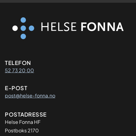
Kontaktinformasjon
TELEFON
52 73 20 00
E-POST
post@helse-fonna.no
Adresse
POSTADRESSE
​Helse Fonna HF
Postboks 2170