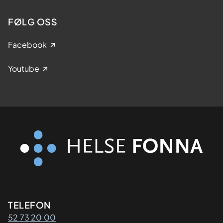
FØLG OSS
Facebook
Youtube
Kontaktinformasjon
TELEFON
52 73 20 00