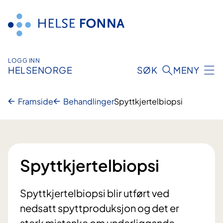
Hopp
til
innhald
LOGG INN
HELSENORGE
SØK
MENY
Framside
Behandlinger
Spyttkjertelbiopsi
Spyttkjertelbiopsi
Spyttkjertelbiopsi blir utført ved
nedsatt spyttproduksjon og det er
sterk mistanke om underliggande