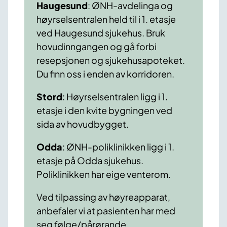
Haugesund
: ØNH-avdelinga og
høyrselsentralen held til i 1. etasje
ved Haugesund sjukehus. Bruk
hovudinngangen og gå forbi
resepsjonen og sjukehusapoteket.
Du finn oss i enden av korridoren.
Stord
: Høyrselsentralen ligg i 1.
etasje i den kvite bygningen ved
sida av hovudbygget.
Odda
: ØNH-poliklinikken ligg i 1.
etasje på Odda sjukehus.
Poliklinikken har eige venterom.
Ved tilpassing av høyreapparat,
anbefaler vi at pasienten har med
seg følge/pårørande.