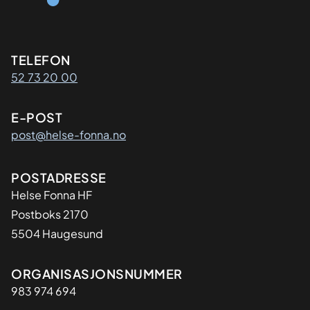
Kontaktinformasjon
TELEFON
52 73 20 00
E-POST
post@helse-fonna.no
Adresse
POSTADRESSE
​Helse Fonna HF
Postboks 2170
5504 Haugesund
Organisasjon
ORGANISASJONSNUMMER
983 974 694