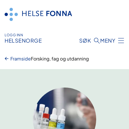
Hopp
til
innhald
LOGG INN
HELSENORGE
SØK
MENY
Framside
Forsking, fag og utdanning