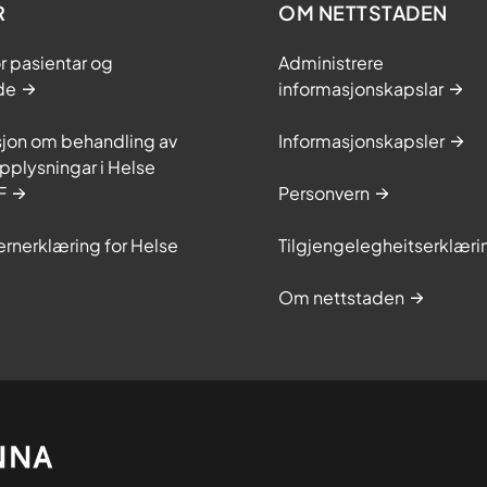
R
OM NETTSTADEN
or pasientar og
Administrere
de
informasjonskapslar
sjon om behandling av
Informasjonskapsler
plysningar i Helse
F
Personvern
rnerklæring for Helse
Tilgjengelegheitserklæri
Om nettstaden