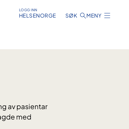
LOGG INN
HELSENORGE
SØK
MENY
ng av pasientar
lagde med