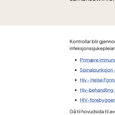
Kontrollar blir gjen
infeksjonssjukepleiar
Primære immuns
Spinalpunksjon 
Hiv - Helse Fonn
Hiv-behandling 
HIV-forebyggend
Gå til hovudsida til av