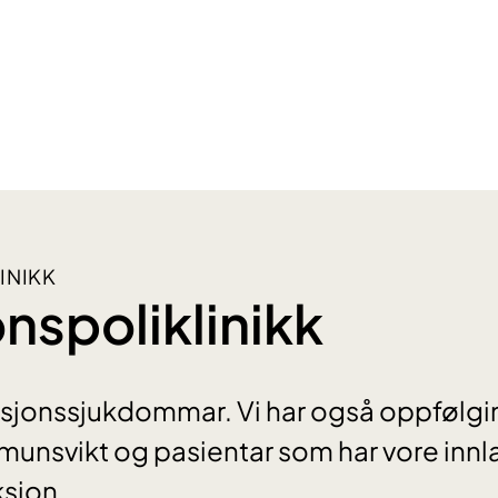
INIKK
onspoliklinikk
eksjonssjukdommar. Vi har også oppfølgi
unsvikt og pasientar som har vore inn
sjon.