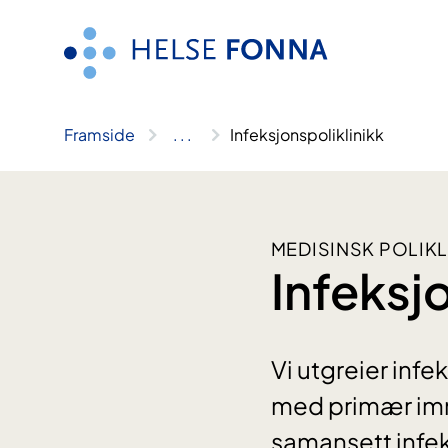
Hopp
til
innhald
Framside
..
.
Infeksjonspoliklinikk
MEDISINSK POLIKL
Infeksj
Vi utgreier inf
med primær imm
samansett infek