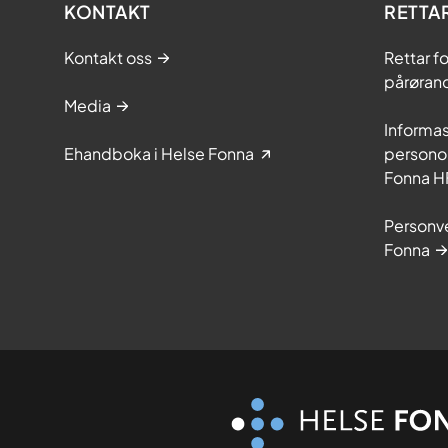
KONTAKT
RETTA
Kontakt oss
Rettar f
pårøran
Media
Informa
Ehandboka i Helse Fonna
personop
Fonna H
Personve
Fonna