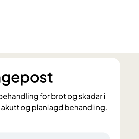
ngepost
behandling for brot og skadar i
e akutt og planlagd behandling.