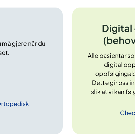
Digital
(behov
 må gjere når du
uset.
Alle pasientar so
digital op
oppfølginga be
Dette gir oss i
slik at vi kan 
Ortopedisk
Chec