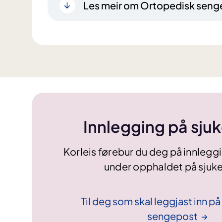
Les meir om Ortopedisk seng
Innlegging på sju
Korleis førebur du deg på innleggi
under opphaldet på sjuk
Til deg som skal leggjast inn p
sengepost