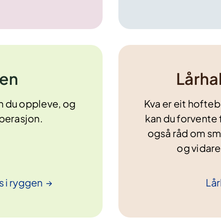
gen
Lårha
n du oppleve, og
Kva er eit hofteb
perasjon.
kan du forvente 
også råd om sme
og vidare
s i
ryggen
Lår