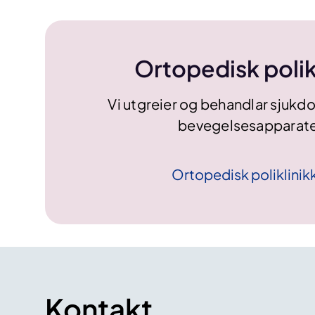
Ortopedisk polik
Vi utgreier og behandlar sjukd
bevegelsesapparate
Ortopedisk
poliklinik
Kontakt