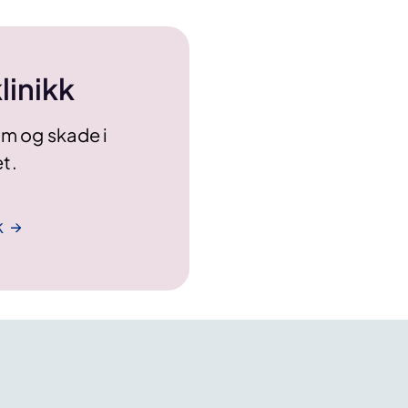
linikk
om og skade i
t.
k