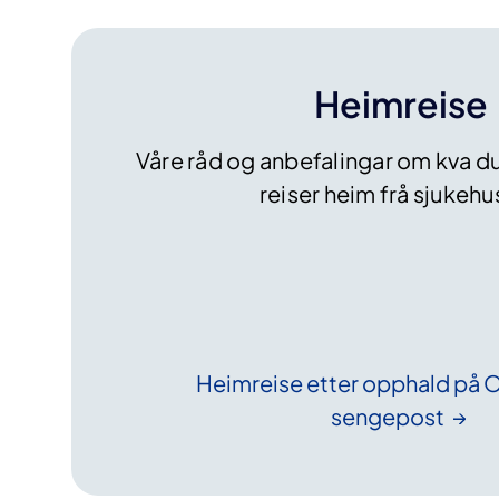
Heimreise
Våre råd og anbefalingar om kva du
reiser heim frå sjukeh
Heimreise etter opphald på 
sengepost