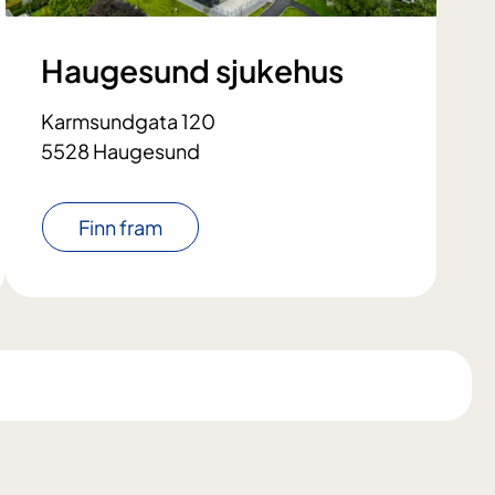
Haugesund sjukehus
Karmsundgata 120
5528 Haugesund
Finn fram