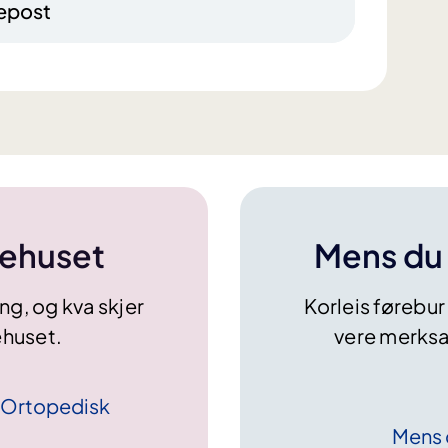
epost
kehuset
Mens du 
ng, og kva skjer
Korleis førebur
ehuset.
vere merksa
å Ortopedisk
Mens 