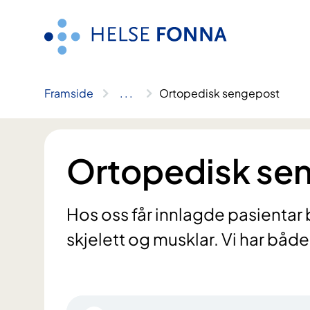
Hopp
til
innhald
Framside
..
.
Ortopedisk sengepost
Ortopedisk se
Hos oss får innlagde pasientar 
skjelett og musklar. Vi har båd