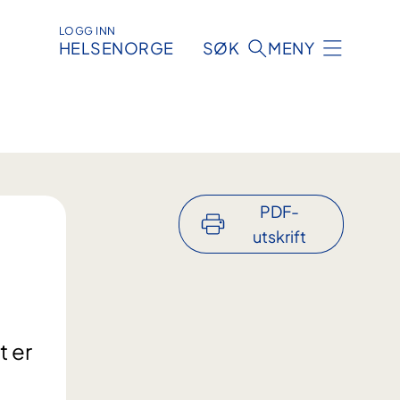
LOGG INN
HELSENORGE
SØK
MENY
PDF-
utskrift
t er