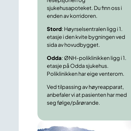
sjukehusapoteket. Du finn oss i
enden av korridoren.
Stord
: Høyrselsentralen ligg i 1.
etasje i den kvite bygningen ved
sida av hovudbygget.
Odda
: ØNH-poliklinikken ligg i 1.
etasje på Odda sjukehus.
Poliklinikken har eige venterom.
Ved tilpassing av høyreapparat,
anbefaler vi at pasienten har med
seg følge/pårørande.