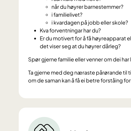
når du høyrer barnestemmer?
i familielivet?
i kvardagen på jobb eller skole?
Kva forventningar har du?
Er du motivert for å få høyreapparat 
det viser seg at du høyrer dårleg?
Spør gjerne familie eller venner om dei har 
Ta gjerne med deg næraste pårørande til ti
om de saman kan å få ei betre forståing fo