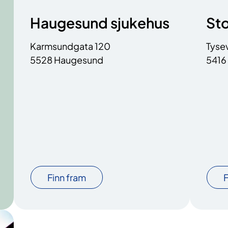
Haugesund sjukehus
Sto
Karmsundgata 120
Tyse
5528 Haugesund
5416
Finn fram
F