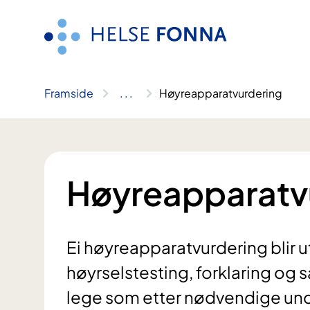
Hopp
til
innhald
Framside
..
.
Høyreapparatvurdering
Høyreapparatv
Ei høyreapparatvurdering blir u
høyrselstesting, forklaring og
lege som etter nødvendige und