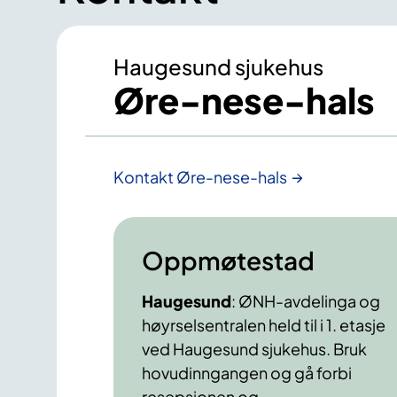
Haugesund sjukehus
Øre-nese-hals
Kontakt Øre-nese-hals
Oppmøtestad
Haugesund
: ØNH-avdelinga og
høyrselsentralen held til i 1. etasje
ved Haugesund sjukehus. Bruk
hovudinngangen og gå forbi
resepsjonen og