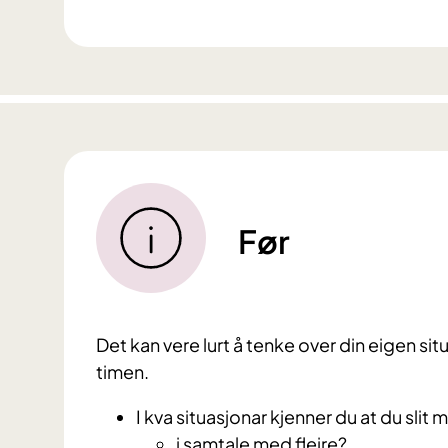
Før
Det kan vere lurt å tenke over din eigen situ
timen.
I kva situasjonar kjenner du at du slit
i samtale med fleire?