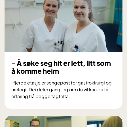
- Å søke seg hit er lett, litt som
å komme heim
I fjerde etasje er sengepost for gastrokirurgi og
urologi. Dei deler gang, og om du vil kan du få
erfaring frå begge fagfelta.
-
Å
s
ø