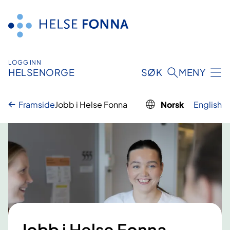
Hopp
til
innhald
LOGG INN
HELSENORGE
SØK
MENY
Framside
Jobb i Helse Fonna
Norsk
English
Jobb i Helse Fonna