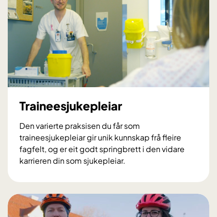
k
e
s
e
g
h
i
t
e
Traineesjukepleiar
r
l
Den varierte praksisen du får som
e
traineesjukepleiar gir unik kunnskap frå fleire
t
fagfelt, og er eit godt springbrett i den vidare
t
karrieren din som sjukepleiar.
,
T
l
r
i
a
t
i
t