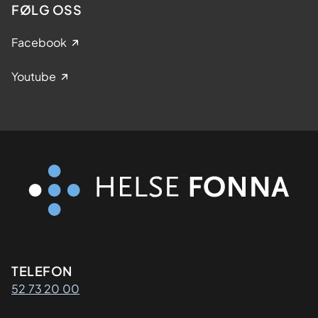
FØLG OSS
Facebook
Youtube
Kontaktinformasjon
TELEFON
52 73 20 00