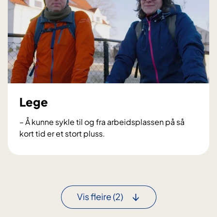
n
s
e
o
e
m
s
å
j
k
u
o
k
m
e
m
p
Lege
e
l
h
e
– Å kunne sykle til og fra arbeidsplassen på så
e
i
kort tid er et stort pluss.
i
a
L
m
r
e
g
e
Vis fleire
(2)