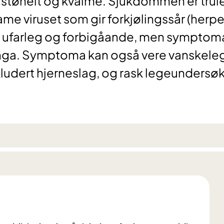
ustøheit og kvalme. Sjukdommen er trul
ame viruset som gir forkjølingssår (herp
 ufarleg og forbigåande, men symptoma
inga. Symptoma kan også vere vanskele
kludert hjerneslag, og rask legeundersø