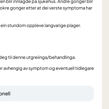
n blir innlagde på sjukehus. Andre gonger blir
 nokre gonger etter at dei verste symptoma har
ein stundom oppleve langvarige plager.
 deg til denne utgreiinga/behandlinga.
r avhengig av symptom og eventuell tidlegare
onell