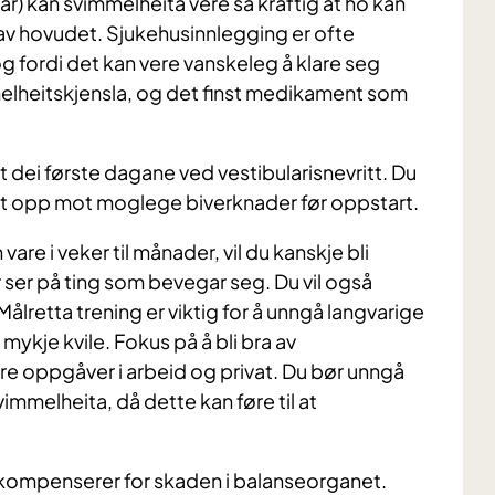
r) kan svimmelheita vere så kraftig at ho kan
av hovudet. Sjukehusinnlegging er ofte
og fordi det kan vere vanskeleg å klare seg
melheitskjensla, og det finst medikament som
 dei første dagane ved vestibularisnevritt. Du
fekt opp mot moglege biverknader før oppstart.
re i veker til månader, vil du kanskje bli
 ser på ting som bevegar seg. Du vil også
 Målretta trening er viktig for å unngå langvarige
ykje kvile. Fokus på å bli bra av
re oppgåver i arbeid og privat. Du bør unngå
mmelheita, då dette kan føre til at
ompenserer for skaden i balanseorganet.