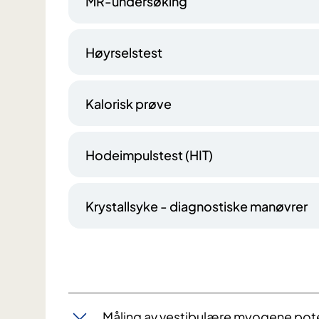
MR-undersøking
Høyrselstest
Kalorisk prøve
Hodeimpulstest (HIT)
Krystallsyke - diagnostiske manøvrer
Måling av vestibulære myogene pote