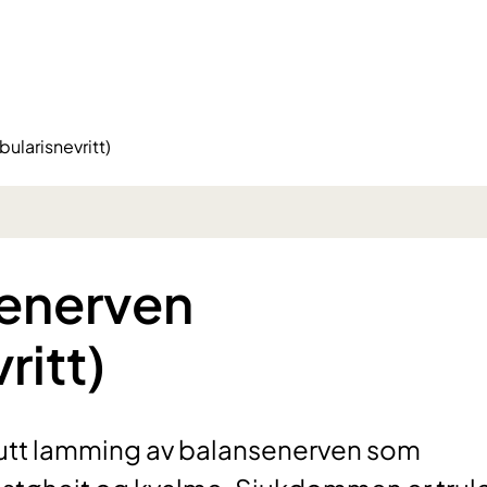
bularisnevritt)
senerven
ritt)
kutt lamming av balansenerven som