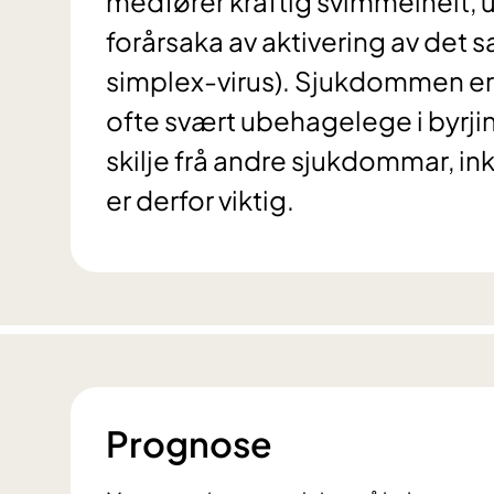
medfører kraftig svimmelheit, 
forårsaka av aktivering av det s
simplex-virus). Sjukdommen er
ofte svært ubehagelege i byrj
skilje frå andre sjukdommar, in
er derfor viktig.
Prognose