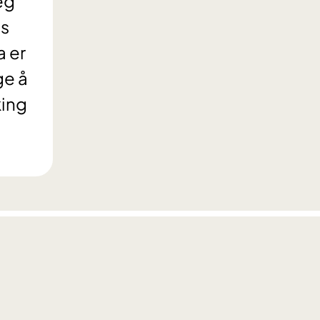
eg
es
 er
ge å
king