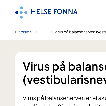
Hopp
til
innhald
Framside
..
.
Virus på balansenerven (vesti
Virus på balan
(vestibularisnev
Virus på balansenerven er ei a