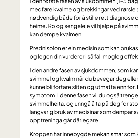
I den første fasen av sjukdommen (1–3 daga
medføre kvalme og brekkingar ved rørsle 
nødvendig både for å stille rett diagnose 
heime. Ro og sengeleie vil hjelpe på svim
kan dempe kvalmen.
Prednisolon er ein medisin som kan brukast
og legen din vurderer i så fall mogleg ef
I den andre fasen av sjukdommen, som kan va
svimmel og kvalm når du bevegar deg eller
kunne bli fortare sliten og utmatta enn før.
symptom. I denne fasen vil du også trenge m
svimmelheita, og unngå å ta på deg for sto
langvarig bruk av medisinar som dempar svi
opptreninga går dårlegare.
Kroppen har innebygde mekanismar som k