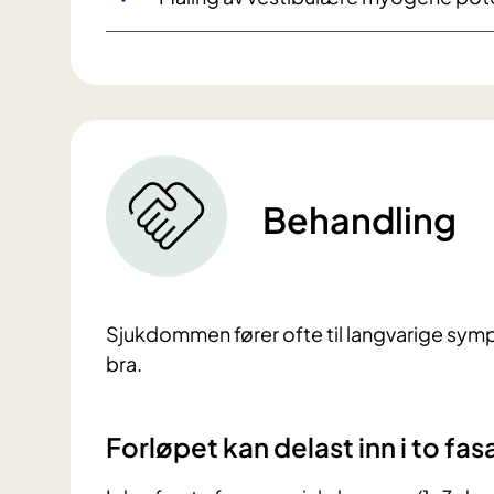
Behandling
Sjukdommen fører ofte til langvarige sympt
bra.
Forløpet kan delast inn i to fas